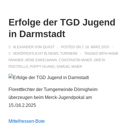
Main
↓
Zum
Navigation
Inhalt
Erfolge der TGD Jugend
in Darmstadt
ALEXANDER VON QUAST
POSTED ON
16. MÄRZ 2025
VERÖFFENTLICHT IN
NEWS
,
TURNIERE
TAGGED WITH
ANNIE
PANNIER
,
ARNE ENKELMANN
,
CONSTANTIN MAIER
,
GRETA
PISCITELLO
,
POPPY HUANG
,
SAMUEL MAIER
Florettfechter der Turngemeinde Dörnigheim
überzeugen beim Merck-Jugendpokal am
15./16.2.2025
Mittelhessen-Bote