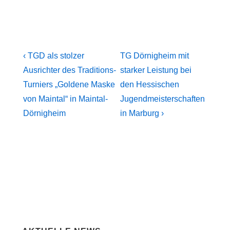
Beitragsnavigation
Previous
Next
‹ TGD als stolzer
TG Dörnigheim mit
Post
Post
Ausrichter des Traditions-
starker Leistung bei
is
is
Turniers „Goldene Maske
den Hessischen
von Maintal“ in Maintal-
Jugendmeisterschaften
Dörnigheim
in Marburg ›