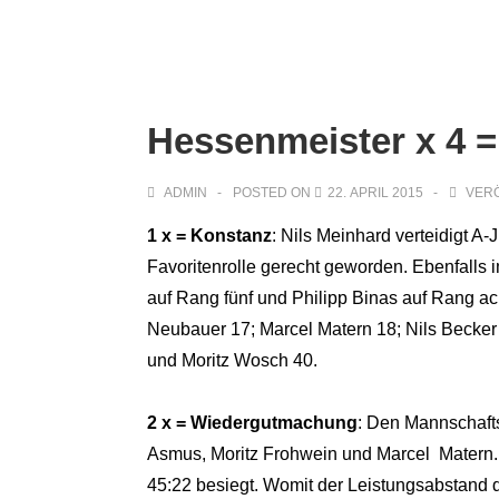
Main
↓
Zum
Navigation
Inhalt
Hessenmeister x 4 
ADMIN
POSTED ON
22. APRIL 2015
VERÖ
1 x = Konstanz
: Nils Meinhard verteidigt A
Favoritenrolle gerecht geworden. Ebenfalls i
auf Rang fünf und Philipp Binas auf Rang ac
Neubauer 17; Marcel Matern 18; Nils Becker
und Moritz Wosch 40.
2 x = Wiedergutmachung
: Den Mannschaft
Asmus, Moritz Frohwein und Marcel Matern.
45:22 besiegt. Womit der Leistungsabstand 