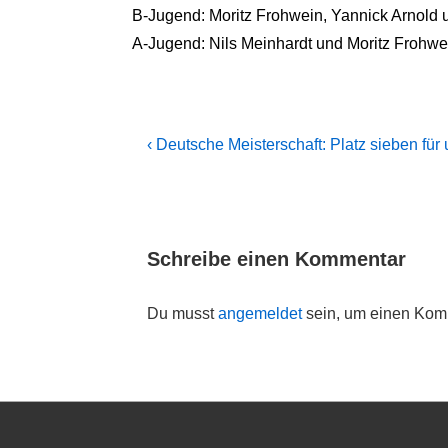
B-Jugend: Moritz Frohwein, Yannick Arnold 
A-Jugend: Nils Meinhardt und Moritz Frohw
Beitragsnavigation
Previous
‹ Deutsche Meisterschaft: Platz sieben fü
Post
is
Schreibe einen Kommentar
Du musst
angemeldet
sein, um einen Kom