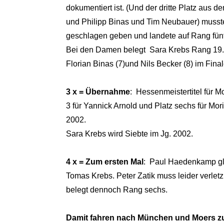
dokumentiert ist. (Und der dritte Platz aus d
und Philipp Binas und Tim Neubauer) musste
geschlagen geben und landete auf Rang fünf
Bei den Damen belegt Sara Krebs Rang 19.
Florian Binas (7)und Nils Becker (8) im Final
3 x = Übernahme
: Hessenmeistertitel für M
3 für Yannick Arnold und Platz sechs für Mor
2002.
Sara Krebs wird Siebte im Jg. 2002.
4 x = Zum ersten Mal
: Paul Haedenkamp glü
Tomas Krebs.
Peter Zatik muss leider verlet
belegt dennoch Rang sechs.
Damit fahren nach München und Moers zu