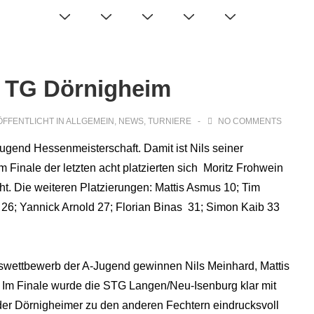
= TG Dörnigheim
FFENTLICHT IN
ALLGEMEIN
,
NEWS
,
TURNIERE
NO COMMENTS
-Jugend Hessenmeisterschaft. Damit ist Nils seiner
m Finale der letzten acht platzierten sich Moritz Frohwein
ht. Die weiteren Platzierungen: Mattis Asmus 10; Tim
 26; Yannick Arnold 27; Florian Binas 31; Simon Kaib 33
swettbewerb der A-Jugend gewinnen Nils Meinhard, Mattis
 Im Finale wurde die STG Langen/Neu-Isenburg klar mit
der Dörnigheimer zu den anderen Fechtern eindrucksvoll