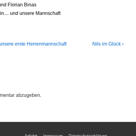
und Florian Binas
ein… und unsere Mannschaft
Next
r unsere erste Herrenmannschaft
Nils im Glück ›
Post
is
mentar abzugeben.
Anfahrt
Impressum
Datenschutzerklärung