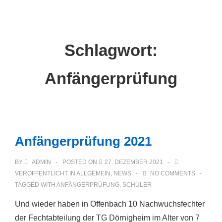
Main
↓
Zum
Navigation
Inhalt
Schlagwort:
Anfängerprüfung
Anfängerprüfung 2021
BY
ADMIN
POSTED ON
27. DEZEMBER 2021
VERÖFFENTLICHT IN
ALLGEMEIN
,
NEWS
NO COMMENTS
TAGGED WITH
ANFÄNGERPRÜFUNG
,
SCHÜLER
Und wieder haben in Offenbach 10 Nachwuchsfechter
der Fechtabteilung der TG Dörnigheim im Alter von 7