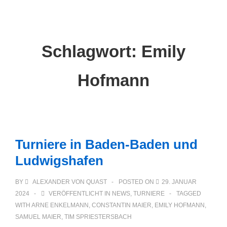
Main
↓
Zum
Navigation
Inhalt
Schlagwort:
Emily
Hofmann
Turniere in Baden-Baden und
Ludwigshafen
BY
ALEXANDER VON QUAST
POSTED ON
29. JANUAR
2024
VERÖFFENTLICHT IN
NEWS
,
TURNIERE
TAGGED
WITH
ARNE ENKELMANN
,
CONSTANTIN MAIER
,
EMILY HOFMANN
,
SAMUEL MAIER
,
TIM SPRIESTERSBACH