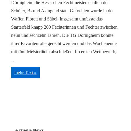
Dörnigheim die Hessischen Fechtmeisterschaften der
Schüler, B- und A-Jugend statt. Gefochten wurde in den
Waffen Florett und Säbel. Insgesamt umfasste das
Starterfeld knapp 200 Fechterinnen und Fechter zwischen
neun und sechzehn Jahren. Die TG Dörnigheim konnte
ihrer Favoritenrolle gerecht werden und das Wochenende
mit fünf Meistertiteln abschließen. Im ersten Wettbewerb,
…
Moritz
mehr Text »
Frohwein
mit
gelungener
Generalprobe
für
die
Deutschen
Meisterschaften
Aktuelle News