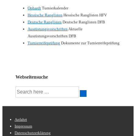
Ophardt
Turnierkalender
Hessische Ranglisten
Hessische Ranglisten HFV
Deutsche Ranglisten
Deutsche Ranglisten DFB
Ausrüstungsvorschriften
Aktuelle
Ausrüstungsvorschriften DFB
Turnierreifeprüfung
Dokumente zur Turnierreifeprüfung
Webseitensuche
Suche
nach:
Footer-
Anfahrt
Impressum
Menü
Datenschutzerklärung