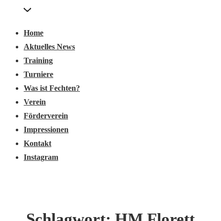
Main
↓
Menu
Zum
Navigation
Home
Inhalt
Aktuelles News
Training
Turniere
Was ist Fechten?
Verein
Förderverein
Impressionen
Kontakt
Instagram
Schlagwort:
HM Florett