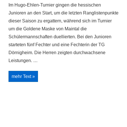
Im Hugo-Ehlen-Turnier gingen die hessischen
Junioren an den Start, um die letzten Ranglistenpunkte
dieser Saison zu ergattern, während sich im Turnier
um die Goldene Maske von Maintal die
Schülermannschaften duellierten. Bei den Junioren
starteten fünf Fechter und eine Fechterin der TG
Dörnigheim. Die Herren zeigten durchwachsene
Leistungen. …
Hugo-
mehr Text »
Ehlen-
Turnier
und
Goldene
Maske
von
Maintal