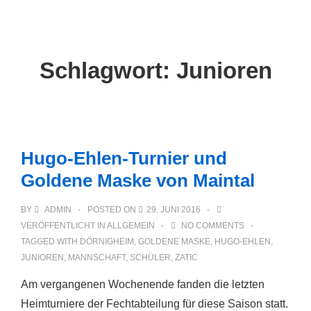
Main
↓
Zum
Navigation
Inhalt
Schlagwort:
Junioren
Hugo-Ehlen-Turnier und
Goldene Maske von Maintal
BY
ADMIN
POSTED ON
29. JUNI 2016
VERÖFFENTLICHT IN
ALLGEMEIN
NO COMMENTS
TAGGED WITH
DÖRNIGHEIM
,
GOLDENE MASKE
,
HUGO-EHLEN
,
JUNIOREN
,
MANNSCHAFT
,
SCHÜLER
,
ZATIC
Am vergangenen Wochenende fanden die letzten
Heimturniere der Fechtabteilung für diese Saison statt.