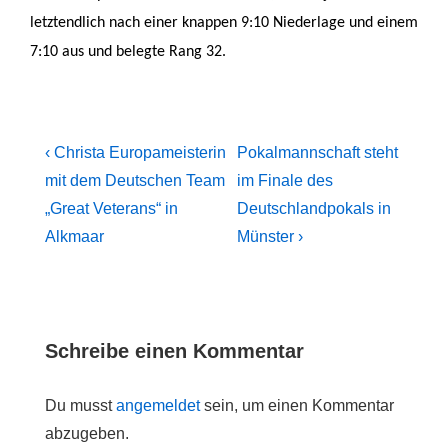
letztendlich nach einer knappen 9:10 Niederlage und einem
7:10 aus und belegte Rang 32.
Beitragsnavigation
Previous
Next
‹ Christa Europameisterin
Pokalmannschaft steht
Post
Post
mit dem Deutschen Team
im Finale des
is
is
„Great Veterans“ in
Deutschlandpokals in
Alkmaar
Münster ›
Schreibe einen Kommentar
Du musst
angemeldet
sein, um einen Kommentar
abzugeben.