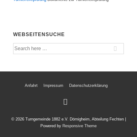
WEBSEITENSUCHE
Suche
nach:
Footer-
Anfahrt
Impressum
Datenschutzerklärung
Menü
© 2026
Turngemeinde 1882 e.V. Dörnigheim, Abteilung Fechten
|
Powered by
Responsive Theme