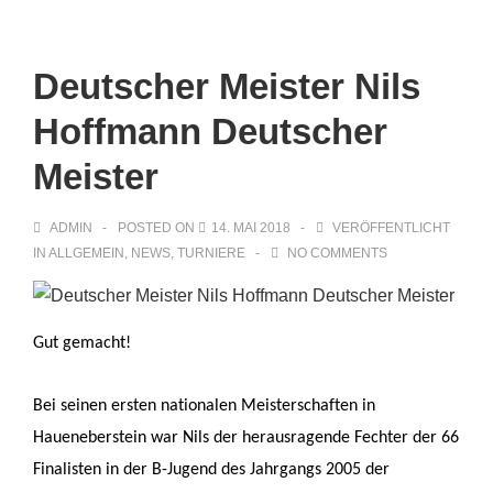
Main
↓
Zum
Navigation
Inhalt
Deutscher Meister Nils
Hoffmann Deutscher
Meister
ADMIN
POSTED ON
14. MAI 2018
VERÖFFENTLICHT
IN
ALLGEMEIN
,
NEWS
,
TURNIERE
NO COMMENTS
Gut gemacht!
Bei seinen ersten nationalen Meisterschaften in
Haueneberstein war Nils der herausragende Fechter der 66
Finalisten in der B-Jugend des Jahrgangs 2005 der