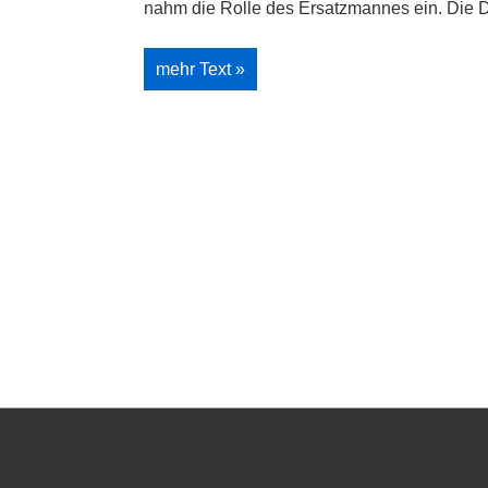
nahm die Rolle des Ersatzmannes ein. Die D
Herrenmannschaft
mehr Text »
siegt
im
Pokal
–
Moritz
Frohwein
liefert
gutes
Ergebnis
auf
internationalem
Turnier
Footer-