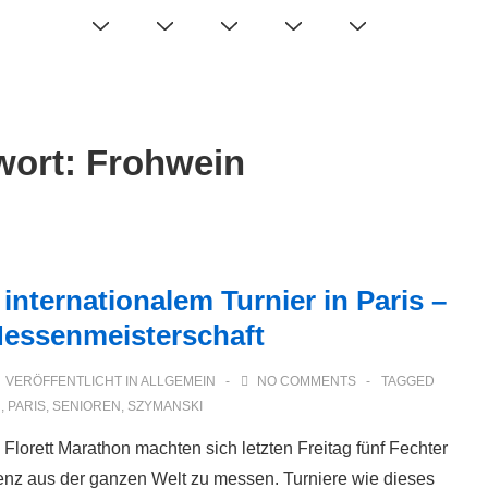
wort:
Frohwein
nternationalem Turnier in Paris –
 Hessenmeisterschaft
VERÖFFENTLICHT IN
ALLGEMEIN
NO COMMENTS
TAGGED
R
,
PARIS
,
SENIOREN
,
SZYMANSKI
Florett Marathon machten sich letzten Freitag fünf Fechter
enz aus der ganzen Welt zu messen. Turniere wie dieses