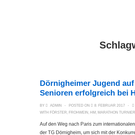
Main
↓
Zum
Navigation
Inhalt
Schlag
Dörnigheimer Jugend auf i
Senioren erfolgreich bei
BY
ADMIN
POSTED ON
8. FEBRUAR 2017
WITH
FÖRSTER
,
FROHWEIN
,
HM
,
MARATHON TURNIE
Auf den Weg nach Paris zum internationalen 
der TG Dörnigheim, um sich mit der Konkurr