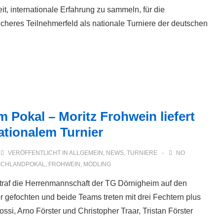
it, internationale Erfahrung zu sammeln, für die
cheres Teilnehmerfeld als nationale Turniere der deutschen
 Pokal – Moritz Frohwein liefert
ationalem Turnier
VERÖFFENTLICHT IN
ALLGEMEIN
,
NEWS
,
TURNIERE
NO
SCHLANDPOKAL
,
FROHWEIN
,
MÖDLING
traf die Herrenmannschaft der TG Dörnigheim auf den
r gefochten und beide Teams treten mit drei Fechtern plus
si, Arno Förster und Christopher Traar, Tristan Förster