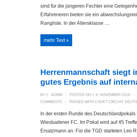
sind für die jüngeren Fechter eine Gelegenhe
Erfahreneren bieten sie ein abwechslungsrei
Rangliste. In der Altersklasse …
Dörnigheimer
mehr Text »
Jugend
auf
internationalem
Turnier
in
Paris
Herrenmannschaft siegt im
–
Senioren
gutes Ergebnis auf intern
erfolgreich
bei
Hessenmeisterschaft
BY
ADMIN
POSTED ON
6. NOVEMBER 2016
COMMENTS
TAGGED WITH
CADET CIRCUIT
,
DEUT
In der ersten Runde des Deutschlandpokals 
Wiesbadener FC. Im Pokal wird auf 45 Treffe
Ersatzmann an. Für die TGD starteten Leo Ros