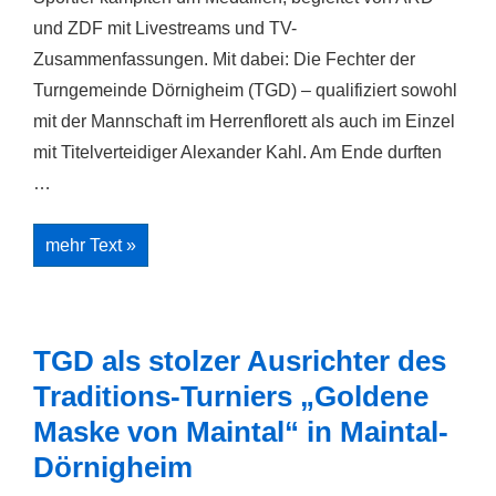
und ZDF mit Livestreams und TV-
Zusammenfassungen. Mit dabei: Die Fechter der
Turngemeinde Dörnigheim (TGD) – qualifiziert sowohl
mit der Mannschaft im Herrenflorett als auch im Einzel
mit Titelverteidiger Alexander Kahl. Am Ende durften
…
Zwei
mehr Text »
Silbermedaillen
für
Maintaler
Fechter
bei
„Die
TGD als stolzer Ausrichter des
Finals“
der
Traditions-Turniers „Goldene
Deutschen
Meisterschaften
Maske von Maintal“ in Maintal-
Dörnigheim