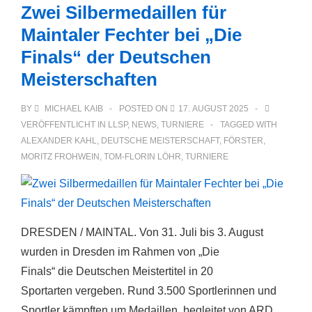
Zwei Silbermedaillen für
Maintaler Fechter bei „Die
Finals“ der Deutschen
Meisterschaften
BY
MICHAEL KAIB
POSTED ON
17. AUGUST 2025
VERÖFFENTLICHT IN
LLSP
,
NEWS
,
TURNIERE
TAGGED WITH
ALEXANDER KAHL
,
DEUTSCHE MEISTERSCHAFT
,
FÖRSTER
,
MORITZ FROHWEIN
,
TOM-FLORIN LÖHR
,
TURNIERE
DRESDEN / MAINTAL. Von 31. Juli bis 3. August
wurden in Dresden im Rahmen von „Die
Finals“ die Deutschen Meistertitel in 20
Sportarten vergeben. Rund 3.500 Sportlerinnen und
Sportler kämpften um Medaillen, begleitet von ARD