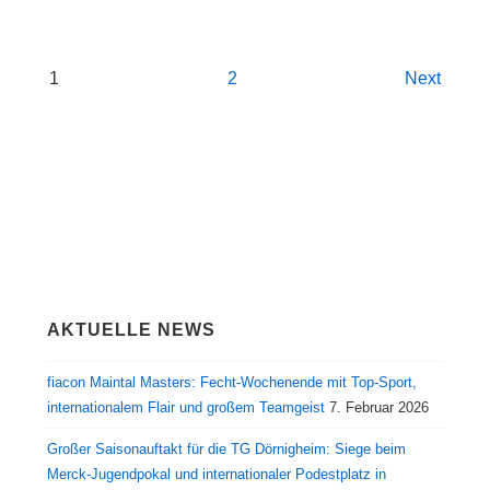
Seitennummerierung
1
2
Next
der
Beiträge
AKTUELLE NEWS
fiacon Maintal Masters: Fecht-Wochenende mit Top-Sport,
internationalem Flair und großem Teamgeist
7. Februar 2026
Großer Saisonauftakt für die TG Dörnigheim: Siege beim
Merck-Jugendpokal und internationaler Podestplatz in