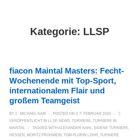
Main
↓
Zum
Navigation
Inhalt
Kategorie:
LLSP
fiacon Maintal Masters: Fecht-
Wochenende mit Top-Sport,
internationalem Flair und
großem Teamgeist
BY
MICHAEL KAIB
POSTED ON
7. FEBRUAR 2026
VERÖFFENTLICHT IN
LLSP
,
NEWS
,
TURNIERE
,
TURNIERE IN
MAINTAL
TAGGED WITH
ALEXANDER KAHL
,
EIGENE TURNIERE
,
HESSEN
,
MORITZ FROHWEIN
,
TOM-FLORIN LÖHR
,
TURNIERE