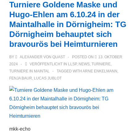
Turniere Goldene Maske und
Hugo-Ehlen am 6.10.24 in der
Maintalhalle in Dörnigheim: TG
Dörnigheim behauptet sich
bravourös bei Heimturnieren
BY
ALEXANDER VON QUAST
POSTED ON
13. OKTOBER
2024
VERÖFFENTLICHT IN
LLSP
,
NEWS
,
TURNIERE
,
TURNIERE IN MAINTAL
TAGGED WITH
ARNE ENKELMANN
,
FENJA BAUR
,
LUCAS JUBLOT
mkk-echo