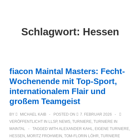
Main
↓
Zum
Navigation
Inhalt
Schlagwort:
Hessen
fiacon Maintal Masters: Fecht-
Wochenende mit Top-Sport,
internationalem Flair und
großem Teamgeist
BY
MICHAEL KAIB
POSTED ON
7. FEBRUAR 2026
VERÖFFENTLICHT IN
LLSP
,
NEWS
,
TURNIERE
,
TURNIERE IN
MAINTAL
TAGGED WITH
ALEXANDER KAHL
,
EIGENE TURNIERE
,
HESSEN
,
MORITZ FROHWEIN
,
TOM-FLORIN LÖHR
,
TURNIERE