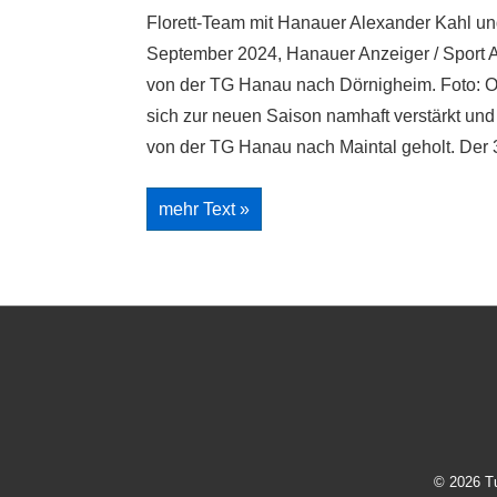
Florett-Team mit Hanauer Alexander Kahl und
September 2024, Hanauer Anzeiger / Sport A
von der TG Hanau nach Dörnigheim. Foto: O
sich zur neuen Saison namhaft verstärkt un
von der TG Hanau nach Maintal geholt. Der 3
TG
mehr Text »
Dörnigheim
will
um
den
Titel
fechten
Footer-
Menü
© 2026
T