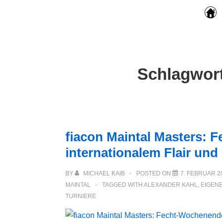
Main
↓
Zum
Navigation
Inhalt
Schlagwor
fiacon Maintal Masters: 
internationalem Flair un
BY
MICHAEL KAIB
POSTED ON
7. FEBRUAR 2
MAINTAL
TAGGED WITH
ALEXANDER KAHL
,
EIGEN
TURNIERE