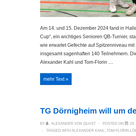
Am 14. und 15. Dezember 2024 fand in Halle
Cup“, ein wichtiges Senioren QB-Turnier, st
wie erwartet Gefechte auf Spitzenniveau mi
insgesamt sagenhaften 140 Teilnehmern. Di
Alexander Kahl und Tom-Florin …
Alexander
mehr Text »
Kahl
verteidigt
seine
Spitzenposition
als
Deutschlands
TG Dörnigheim will um de
Nummer
eins
im
BY
ALEXANDER VON QUAST
POSTED ON
29.
Herrenflorett
TAGGED WITH
ALEXANDER KAHL
,
TOM-FLORIN LÖ