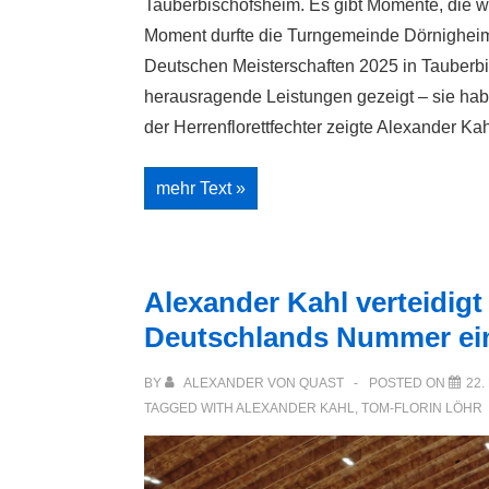
Tauberbischofsheim. Es gibt Momente, die w
Moment durfte die Turngemeinde Dörnighei
Deutschen Meisterschaften 2025 in Tauberbi
herausragende Leistungen gezeigt – sie ha
der Herrenflorettfechter zeigte Alexander K
Ein
mehr Text »
Tag
für
die
Vereinschronik:
Fechter
der
Alexander Kahl verteidigt
TG
Dörnigheim
Deutschlands Nummer ein
schreiben
Geschichte
bei
BY
ALEXANDER VON QUAST
POSTED ON
22.
den
Deutschen
TAGGED WITH
ALEXANDER KAHL
,
TOM-FLORIN LÖHR
Meisterschaften