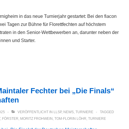
rnigheim in das neue Turnierjahr gestartet: Bei den fiacon
wei Tagen zur Bühne für Florettfechten auf höchstem
traten in den Senior-Wettbewerben an, darunter neben der
innen und Starter.
aintaler Fechter bei „Die Finals“
haften
025
VERÖFFENTLICHT IN
LLSP
,
NEWS
,
TURNIERE
TAGGED
T
,
FÖRSTER
,
MORITZ FROHWEIN
,
TOM-FLORIN LÖHR
,
TURNIERE