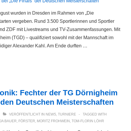
ugust wurden in Dresden im Rahmen von „Die
rtarten vergeben. Rund 3.500 Sportlerinnen und Sportler
 und ZDF mit Livestreams und TV-Zusammenfassungen. Mit
eim (TGD) – qualifiziert sowohl mit der Mannschaft im
rteidiger Alexander Kahl. Am Ende durften …
ronik: Fechter der TG Dörnigheim
 den Deutschen Meisterschaften
VERÖFFENTLICHT IN
NEWS
,
TURNIERE
TAGGED WITH
JA BAUER
,
FÖRSTER
,
MORITZ FROHWEIN
,
TOM-FLORIN LÖHR