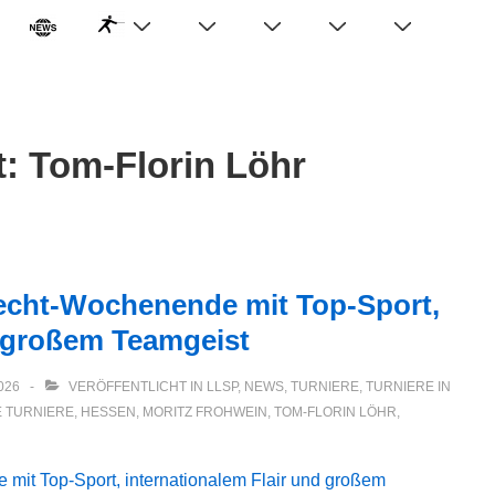
t:
Tom-Florin Löhr
Fecht-Wochenende mit Top-Sport,
d großem Teamgeist
026
VERÖFFENTLICHT IN
LLSP
,
NEWS
,
TURNIERE
,
TURNIERE IN
E TURNIERE
,
HESSEN
,
MORITZ FROHWEIN
,
TOM-FLORIN LÖHR
,