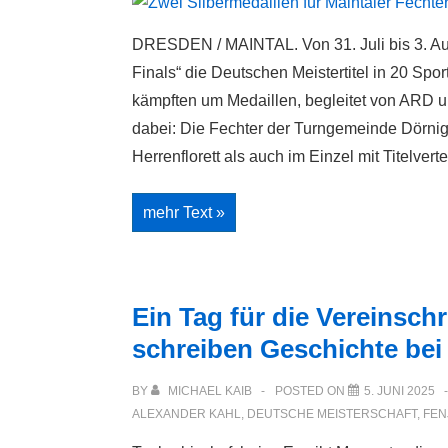
DRESDEN / MAINTAL. Von 31. Juli bis 3. A
Finals“ die Deutschen Meistertitel in 20 Spo
kämpften um Medaillen, begleitet von ARD
dabei: Die Fechter der Turngemeinde Dörnigh
Herrenflorett als auch im Einzel mit Titelve
Zwei
mehr Text »
Silbermedaillen
für
Maintaler
Fechter
bei
„Die
Ein Tag für die Vereinsch
Finals“
der
schreiben Geschichte bei
Deutschen
Meisterschaften
BY
MICHAEL KAIB
POSTED ON
5. JUNI 2025
ALEXANDER KAHL
,
DEUTSCHE MEISTERSCHAFT
,
FEN